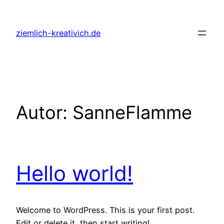
Zum
Inhalt
ziemlich-kreativich.de
springen
Autor:
SanneFlamme
Hello world!
Welcome to WordPress. This is your first post.
Edit or delete it, then start writing!